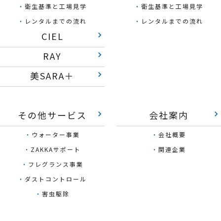
・
衛生基準と工場見学
・
衛生基準と工場見学
・
レンタルまでの流れ
・
レンタルまでの流れ
CIEL
keyboard_arrow_right
RAY
keyboard_arrow_right
美SARA＋
keyboard_arrow_right
その他サービス
会社案内
keyboard_arrow_right
keyboard_arrow_right
・
ウォーター事業
・
会社概要
・
ZAKKAサポート
・
関連企業
・
フレグランス事業
・
ダストコントロール
・
害虫駆除